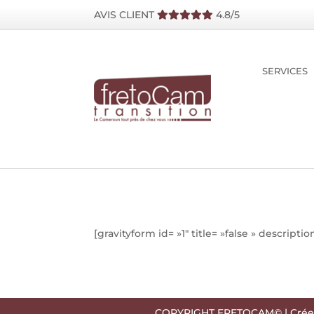
AVIS CLIENT
4.8/5
SERVICES
[gravityform id= »1″ title= »false » descriptio
COPYRIGHT FRETOCAM© | Crée