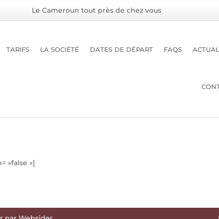
Le Cameroun tout près de chez vous
TARIFS
LA SOCIÉTÉ
DATES DE DÉPART
FAQS
ACTUAL
CON
n= »false »]
r par
Websider