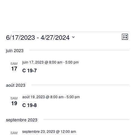
Évènements
Nav
Na
6/17/2023
 - 
4/27/2024
Liste
de
par
Sélectionnez
vu
con
juin 2023
une
Év
date.
juin 17, 2023 @ 8:00 am
-
5:00 pm
SAM
17
C 19-7
août 2023
août 19, 2023 @ 8:00 am
-
5:00 pm
SAM
19
C 19-8
septembre 2023
septembre 23, 2023 @ 12:00 am
SAM