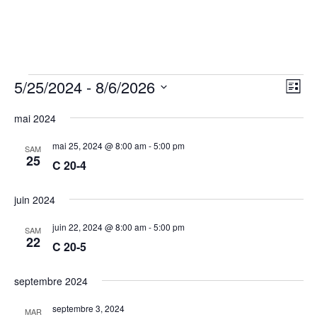
Évènements
Nav
Na
5/25/2024
 - 
8/6/2026
Liste
de
par
Sélectionnez
vu
con
mai 2024
une
Év
date.
mai 25, 2024 @ 8:00 am
-
5:00 pm
SAM
25
C 20-4
juin 2024
juin 22, 2024 @ 8:00 am
-
5:00 pm
SAM
22
C 20-5
septembre 2024
septembre 3, 2024
MAR