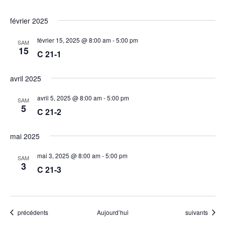
février 2025
février 15, 2025 @ 8:00 am
-
5:00 pm
SAM
15
C 21-1
avril 2025
avril 5, 2025 @ 8:00 am
-
5:00 pm
SAM
5
C 21-2
mai 2025
mai 3, 2025 @ 8:00 am
-
5:00 pm
SAM
3
C 21-3
Évènements
Évènements
précédents
Aujourd’hui
suivants